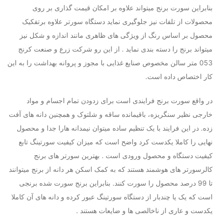
بنابراین سورت برنج میتواند علاوه بر امکان قیمت گذاری بر روی
محصولات از تلفات نیز جلوگیری نماید دستگاه سورتر علاوه برتفکیک
محصول بر اساس رنگ از ویژگی های ظاهری مانند اندازه و شکل نیز
میتواند برنج را دسته بندی نماید . از این رو شرکت زرع و صنعت کرنج
053 متر سالن مخصوص صنایع غذایی با مجوز و پروانه بهداشت را به این
کار اختصاص داده است.
در واقع سورت برنج فرایندی است برای زدودن تمام اجسام و مواد
خارجی نظیر سنگریزه، باقیمانده ساقه و شلتوک و همچنین دانه های آفت
زده. در این فرایند با یک تنظیم ساده میتوان نیمدانه هارا جدا و محصول
نهایی را کاملا یکدست کرد واضح است که میزان کیفیت سورتینگ تابع
کیفیت دستگاه و محصول ورودی است . بهترین سورتر های برنج
کالرسورتر های هوشمند هستند که به کمک اسکن هر دانه از برنج میتوانند
تا 99 درصد محصول را سورت کنند. بنابراین برنج سورت شده برنجی
است که یک یا چندبار از دستگاه سورتینگ عبور کرده و دانه های آن کاملا
یکدست و عاری از ناخالصی ها و ضایعات هستند .