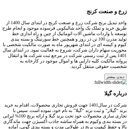
زرع و صنعت کرنج
واحد تبدیل برنج شرکت زرع و صنعت کرنج در ابتدای سال 1400 از
طریق خرید و تملک یک واحد شالیکوبی فرسوده موجود و انجام طرح
توسعه با واردات ماشین آلات اتوماتیک از چین و راه اندازی خط
تولید مدرن 100 تن در روز و همچنین خط سورتینگ و بسته بندی
کیوم و کیسه ای در ابتدای شهریور ماه به صورت مالکیت شخصی با
محوریت سهام داران شرکت، شروع به فعالیت نمود. در ابتدای سال
1401 پس از ثبت رسمی شرکت در مرجع ثبت شرکت ها و انتقال
پروانه مالکیت کلیه دارایی ها و اموال موجود در کارخانه به
شخصیت حقوقی منتقل گردید.
دیدن بیشتر
درباره گیلا
شرکت در سال1401 جهت فروش تجاری محصولات، اقدام به خرید
برند “گیلار” و ثبت برند “گیلا” به نام خود، نموده است. سپس با
تجاری سازی محصولات خود تحت برند گیلا و ارائه برنج 100% ایرانی
در بسته بندی وکیوم به همراه ساشه جاذب اکسیژن جهت ماندگاری
بالا و حفظ کیفیت برنج در طولانی مدت و بسته بندی گونی، آماده