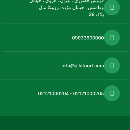
فروش حضوری : تهران ، هروی ، خیابان
وفامنش ، خیابان مژده، رونیکا مال ،
پلاک 28
09033600000
info@gilafood.com
02121000205 - 02121000204